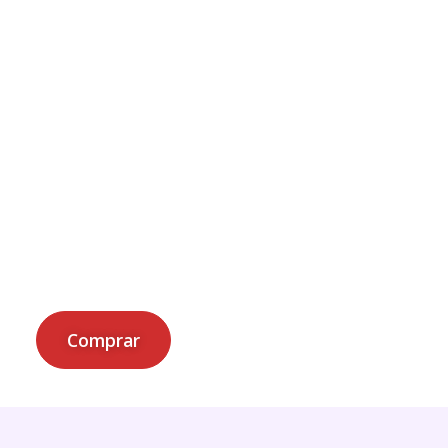
– Módulo Atração – Webinar ensina a
conduzir processos seletivos mais eficientes.
As aulas com outros profissionais de RH
proporcionam trocas e insights,
enriquecendo ainda mais o seu aprendizado.
Transforme a atração de talentos da sua
empresa, faça ESSENTIA – Módulo Atração.
R$
1.980,00
Comprar